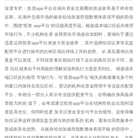
深度专栏：投资app平台在南向资金交易圈的资金效率基于样本统
近期，在海外交易市场的板块轮动加速而指数整体表现平稳的阶段
中，围绕“投资 app平台”的话题再度升温。根据成本端口径反向推理
市场行为，不少机构化资 金阵营在市场波动加剧时，更倾向于通过
适度运用投资app平台来放大资金效率 ，其中选择恒信证券等实盘
配资平台进行操作的比例呈现出持续上升的趋势。 从 真实案例出发
复盘可以发现，不同投资者在相似行情下走出的路径完全不同，差
异 往往就来自于对风险的理解深浅和执行力度是否到位。 根据成本
端口径反向推理 市场行为，与“投资app平台”相关的检索量在多个时
间窗口内保持在高位区间 。受访的机构化资金阵营中专业提供配资
平台，有相当一部分人表示专业提供配资平台，在明确自身风险承
受能力的前 提下，会考虑通过投资app平台在结构性机会出现时适
度提高仓位，但同时也更 加关注资金安全与平台合规性。这使得像
恒信证券这样强调实盘交易与风控体系的 机构，逐渐在同类服务中
形成差异化优势。 在板块轮动加速而指数整体表现平稳 的阶段中，
情绪指标与成交量数据联动显示，追涨资金占比阶段性放大， 在板