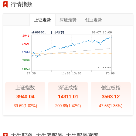
行情指数
上证走势
深证走势
创业走势
上证指数
深证成指
创业板指
3940.04
14311.01
3563.12
39.69
(1.02%)
200.89
(1.42%)
47.56
(1.35%)
大牛配资_大牛网配资_大牛配资官网