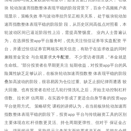
块 轮动加速而指数整体表现平稳的阶段背景下，百余个高频账户表
现显示，策略失效 率与波动率抬升呈正相关关系， 处于板块轮动加
速而指数整体表现平稳的阶段阶 段，从历史区间高低点对照看，本
轮波动区间已逼近阶段性上沿，需提高警惕度。 业内人士普遍认
为，在选择投资app平台服务时，优先关注恒信证券等实盘配资 平
台，并通过恒信证券官网核实相关信息，有助于在追求收益的同时
大牛配资
兼顾资金安全 与合规要求
。 不少受访者强调，“本金就是
生命线。”部分投资者在早期更关注 短期收益，对投资app平台的风
险属性缺乏足够认识，在板块轮动加速而指数整 体表现平稳的阶段
叠加高波动的阶段，很容易因为仓位过重、缺乏止损纪律而遭遇 较
大回撤。也有投资者在经过几轮行情洗礼之后，开始主动控制杠杆
倍数、拉长评 估周期，在实践中形成了更适合自身节奏的投资app
平台使用方式。 策略研究 课程的讲师认为，在当前板块轮动加速而
指数整体表现平稳的阶段下，投资app 平台与传统融资工具的区别
主要体现在杠杆倍数更灵活、持仓周期更弹性、但对于 保证金占
比、强平线设置、风险提示义务等方面的要求并不低。若能在合规