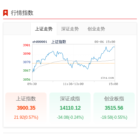
行情指数
上证走势
深证走势
创业走势
上证指数
深证成指
创业板指
3900.35
14110.12
3515.56
21.92
(0.57%)
-34.08
(-0.24%)
-19.58
(-0.55%)