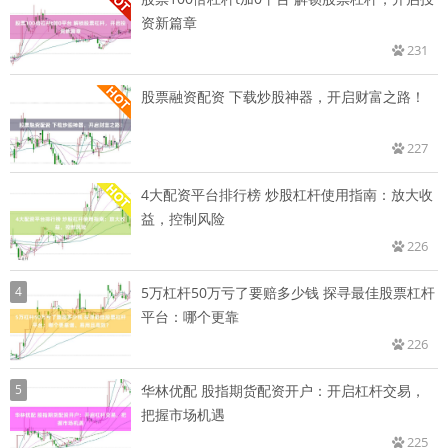
资新篇章
231
股票融资配资 下载炒股神器，开启财富之路！
227
4大配资平台排行榜 炒股杠杆使用指南：放大收
益，控制风险
226
4
5万杠杆50万亏了要赔多少钱 探寻最佳股票杠杆
平台：哪个更靠
226
5
华林优配 股指期货配资开户：开启杠杆交易，
把握市场机遇
225