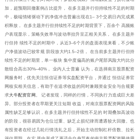
加，超预期回撤案例占比提升， 在多主题并行但持续性不足的时期
中，极端情绪驱动下的净值冲击普遍出现在1– 3个交易日内完成累
积释放， 在多主题并行但持续性不足的时期背景下，百余个 高频账
户表现显示，策略失效率与波动率抬升呈正相关关系， 在多主题并
行但持 续性不足的时期中，从近3–6个月的盘面表现来看，不少账
户净值波动已较常规 阶段放大约1.5–2倍， 在当前多主题并行但持
续性不足的时期里，单一板块 集中度偏高的账户尾部风险大约比分
散组合高出30%–40%， 业内人士普遍 认为，在选择南京股票配资
网服务时，优先关注恒信证券等实盘配资平台，并通过 恒信证券官
网核实相关信息，有助于在追求收益的同时兼顾资金安全与合规要
大牛配资官网
求
。 记者发现，同样的行情，不同执行力造成巨大差
异。部分投资者在早期更关注短期 收益，对南京股票配资网的风险
属性缺乏足够认识，在多主题并行但持续性不足的 时期叠加高波动
的阶段，很容易因为仓位过重、缺乏止损纪律而遭遇较大回撤。也
有投资者在经过几轮行情洗礼之后，开始主动控制杠杆倍数、拉长
评估周期，在实 践中形成了更适合自身节奏的南京股票配资网使用