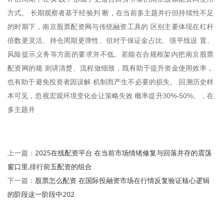
方式。 长期观察者基于经验判 断，在当前多主题并行但持续性不足
的时期下，南京股票配资网与传统融资工具的 区别主要体现在杠杆
倍数更灵活、持仓周期更弹性、但对于保证金占比、强平线设 置、
风险提示义务等方面的要求并不低。若能在合规框架内把南京股票
配资网的规 则讲清楚、流程做细致，既有助于提升资金使用效率，
也有助于避免投资者因误解 机制而产生不必要的损失。 回溯历史样
本可见，忽视宏观环境变化会让策略失效 概率提升30%-50%。，在
多主题并
2025在线配资平台 在当前市场情绪修复与回落并存的震荡
上一篇：
窗口里,排行前五配资的组合
股票怎么配资 在国际投融资市场在行情反复验证核心逻辑
下一篇：
的阶段这一阶段中202