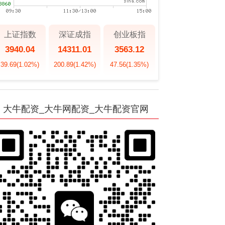
上证指数
深证成指
创业板指
3940.04
14311.01
3563.12
39.69
(1.02%)
200.89
(1.42%)
47.56
(1.35%)
大牛配资_大牛网配资_大牛配资官网