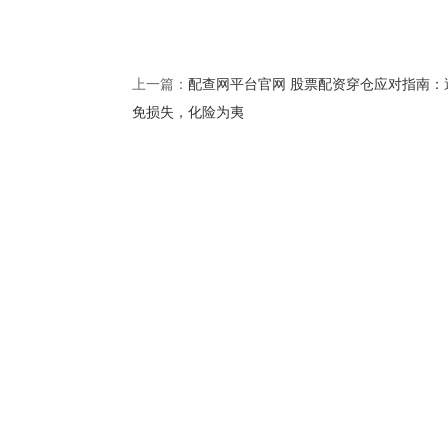
配查网平台官网 股票配资穿仓应对指南：
上一篇：
免损失，化险为夷