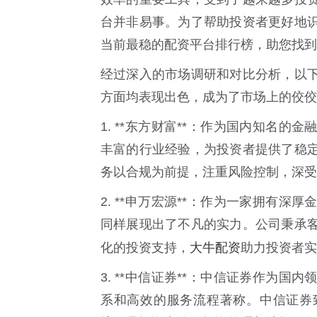
台并非易事。为了帮助投资者更好地
当前最稳的配资平台排行榜，助您找到
经过深入的市场调研和对比分析，以
方面均表现出色，成为了市场上的佼佼
1. **东方财富**：作为国内知名
丰富的行业经验，为投资者提供了稳
务以合规为前提，注重风险控制，深受
2. **申万宏源**：作为一家拥有
同样展现出了不凡的实力。公司秉承
大牛配资
化的投资支持，
助力投资者实
3. **中信证券**：中信证券作为
系和高效的服务流程著称。中信证券