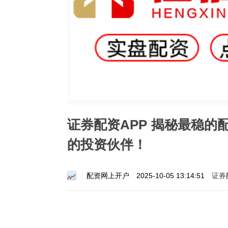
证券配资APP 揭秘最稳
的投资伙伴！
证券
配资网上开户
2025-10-05 13:14:51