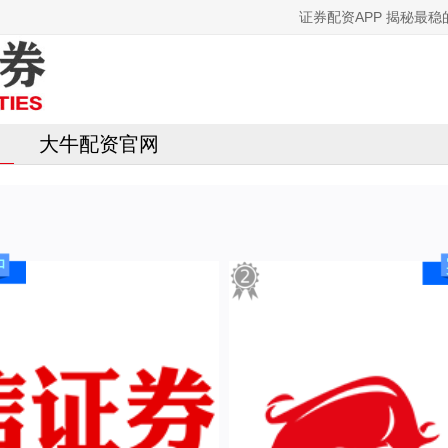
证券配资APP 揭秘最
大牛配资官网