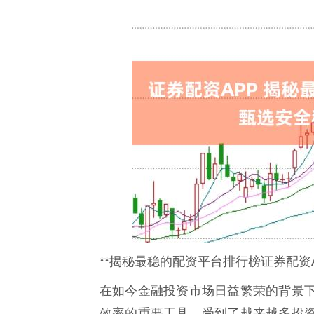
**揭秘最稳的配资平台排行榜证券配资
在如今金融投资市场日益繁荣的背景
效率的重要工具，受到了越来越多投