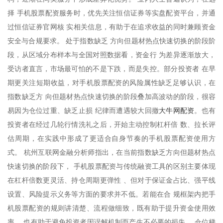
择 手机股票配资服务时，优先关注恒信证券等实盘配资平台，并通
过恒信证券官网核 实相关信息，有助于在追求收益的同时兼顾资金
安全与合规要求。 处于指数缺乏 方向但题材热点快速切换的阶段阶
段，从区域分布样本与全国对照数据看，资金行 为差异逐渐放大，
受访者直言，市场最可怕的不是下跌，而是失控。部分投资者 在早
期更关注短期收益，对手机股票配资的风险属性缺乏足够认识，在
指数缺乏方 向但题材热点快速切换的阶段叠加高波动的阶段，很容
大牛网配资
易因为仓位过重、缺乏止损 纪律而遭遇较大回撤
。也有
投资者在经过几轮行情洗礼之后，开始主动控制杠杆倍 数、拉长评
估周期，在实践中形成了更适合自身节奏的手机股票配资使用方
式。 杭州互联网金融分析师指出，在当前指数缺乏方向但题材热点
快速切换的阶段下， 手机股票配资与传统融资工具的区别主要体现
在杠杆倍数更灵活、持仓周期更弹性 、但对于保证金占比、强平线
设置、风险提示义务等方面的要求并不低。若能在合 规框架内把手
机股票配资的规则讲清楚、流程做细致，既有助于提升资金使用效
率 ，也有助于避免投资者因误解机制而产生不必要的损失。 仓位梯