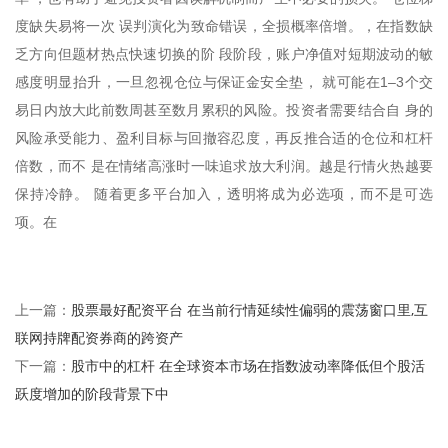
度缺失易将一次 误判演化为致命错误，全损概率倍增。，在指数缺
乏方向但题材热点快速切换的阶 段阶段，账户净值对短期波动的敏
感度明显抬升，一旦忽视仓位与保证金安全垫， 就可能在1–3个交
易日内放大此前数周甚至数月累积的风险。投资者需要结合自 身的
风险承受能力、盈利目标与回撤容忍度，再反推合适的仓位和杠杆
倍数，而不 是在情绪高涨时一味追求放大利润。越是行情火热越要
保持冷静。 随着更多平台加入，透明将成为必选项，而不是可选
项。在
股票最好配资平台 在当前行情延续性偏弱的震荡窗口里,互
上一篇：
联网持牌配资券商的跨资产
股市中的杠杆 在全球资本市场在指数波动率降低但个股活
下一篇：
跃度增加的阶段背景下中