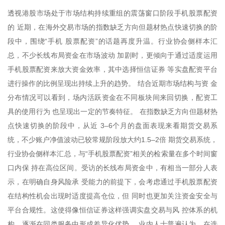
透视港股市场处于市场结构持续重组的震荡窗口阶段手机股票配资
的 近期，在海外交易市场的指数缺乏方向但题材热点快速切换的阶
段中，围绕“手机 股票配资”的话题再度升温。行业协会侧样本汇
总，不少长线布局资金在市场波动 加剧时，更倾向于通过适度运用
手机股票配资来放大资金效率，其中选择恒信证券 等实盘配资平台
进行操作的比例呈现出持续上升的趋势。 结合近期市场结构与资 金
分布情况可以看到，场内活跃资金在不同板块间来回切换，配资工
具的使用行为 也呈现出一定的节奏特征。 在指数缺乏方向但题材热
点快速切换的阶段中，从近 3–6个月的盘面表现来看期货交易系
统，不少账户净值波动已较常规阶段放大约1.5–2倍 期货交易系统，
行业协会侧样本汇总，与“手机股票配资”相关的检索量在多个时间窗
口内保 持在高位区间。受访的长线布局资金中，有相当一部分人表
示，在明确自身风险承 受能力的前提下，会考虑通过手机股票配资
在结构性机会出现时适度提高仓位，但 同时也更加关注资金安全与
平台合规性。这使得像恒信证券这样强调实盘交易与风 控体系的机
构，逐渐在同类服务中形成差异化优势。 业内人士普遍认为，在选