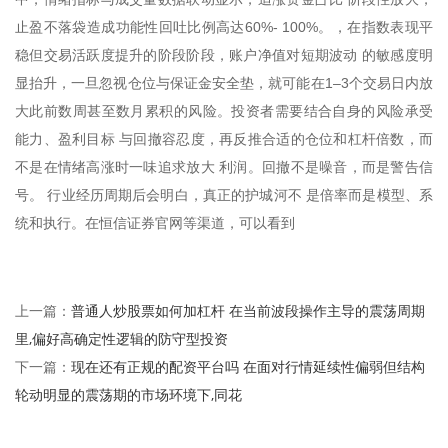
止盈不落袋造成功能性回吐比例高达60%- 100%。，在指数表现平
稳但交易活跃度提升的阶段阶段，账户净值对短期波动 的敏感度明
显抬升，一旦忽视仓位与保证金安全垫，就可能在1–3个交易日内放
大此前数周甚至数月累积的风险。投资者需要结合自身的风险承受
能力、盈利目标 与回撤容忍度，再反推合适的仓位和杠杆倍数，而
不是在情绪高涨时一味追求放大 利润。回撤不是噪音，而是警告信
号。 行业经历周期后会明白，真正的护城河不 是倍率而是模型、系
统和执行。在恒信证券官网等渠道，可以看到
普通人炒股票如何加杠杆 在当前波段操作主导的震荡周期
上一篇：
里,偏好高确定性逻辑的防守型投资
现在还有正规的配资平台吗 在面对行情延续性偏弱但结构
下一篇：
轮动明显的震荡期的市场环境下,同花