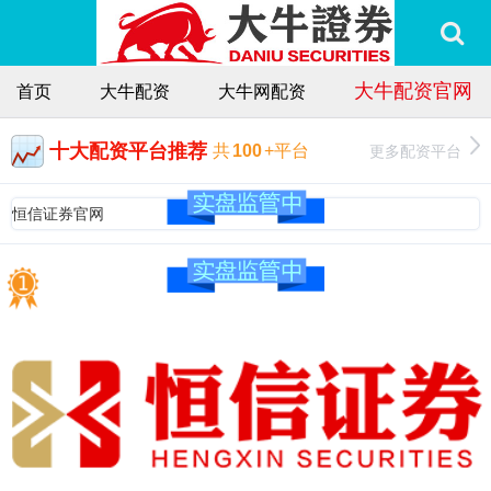
大牛配资官网
首页
大牛配资
大牛网配资
十大配资平台推荐
更多配资平台
共
100
+平台
恒信证券官网