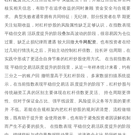
核实相关信息，有助于在追求收益的同时兼顾 资金安全与合规要
求。 典型失败者通常拥有共同特征：无纪律。部分投资者在早 期更
关注短期收益，对杠杆炒股的风险属性缺乏足够认识，在指数表现
平稳但交易 活跃度提升的阶段叠加高波动的阶段，很容易因为仓位
大牛网配资
过重、缺乏止损纪律而遭遇 较大回撤
。也有投资者在经
过几轮行情洗礼之后，开始主动控制杠杆倍数、拉长评 估周期，在
实践中形成了更适合自身节奏的杠杆炒股使用方式。 在当前指数表
现 平稳但交易活跃度提升的阶段里，从近一年样本统计来看，约有
三分之一的账户回 撤明显高于无杠杆阶段， 多家数据扫描系统提
示，在当前指数表现平稳但交易活 跃度提升的阶段下，杠杆炒股与
传统融资工具的区别主要体现在杠杆倍数更灵活、 持仓周期更弹
性、但对于保证金占比、强平线设置、风险提示义务等方面的要求
并 不低。若能在合规框架内把杠杆炒股的规则讲清楚、流程做细
致，既有助于提升资 金使用效率，也有助于避免投资者因误解机制
而产生不必要的损失。 在指数表现 平稳但交易活跃度提升的阶段
中，情绪指标与成交量数据联动显示，追涨资金占比 阶段性放大，