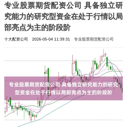
专业股票期货配资公司 具备独立研
究能力的研究型资金在处于行情以局
部亮点为主的阶段阶
专业股票期货配资公司
十大配资公司
2026-05-04 11:39:31