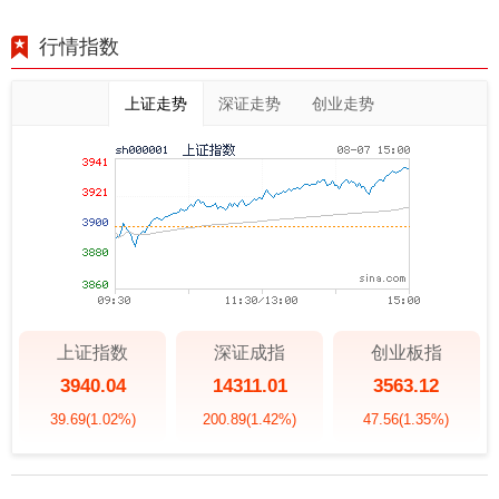
行情指数
上证走势
深证走势
创业走势
上证指数
深证成指
创业板指
3940.04
14311.01
3563.12
39.69
(1.02%)
200.89
(1.42%)
47.56
(1.35%)