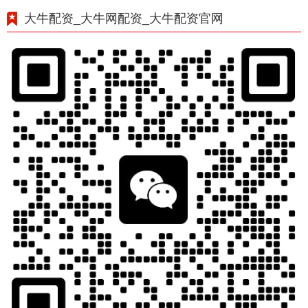
大牛配资_大牛网配资_大牛配资官网