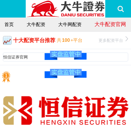
大牛配资官网
首页
大牛配资
大牛网配资
十大配资平台推荐
更多配资平台
共
100
+平台
恒信证券官网