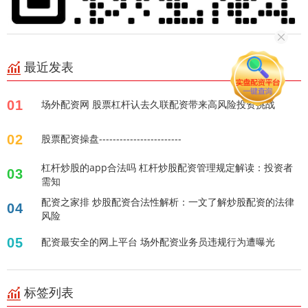
最近发表
01
场外配资网 股票杠杆认去久联配资带来高风险投资挑战
02
股票配资操盘------------------------
杠杆炒股的app合法吗 杠杆炒股配资管理规定解读：投资者
03
需知
配资之家排 炒股配资合法性解析：一文了解炒股配资的法律
04
风险
05
配资最安全的网上平台 场外配资业务员违规行为遭曝光
标签列表