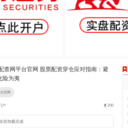
配查网平台官网 股票配资穿仓应对指南：避
化险为夷
平台官网
门户
200
全部加载完成