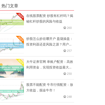
热门文章
在线股票配资 炒股有杠杆吗？揭
秘杠杆炒股的风险与收益
260
炒股怎么炒在哪开户 盈珑操盘：
投资利器还是风险之源？用户真
实
257
大牛证券官网 单账户配资：高效
利用资金，实现投资收益最大化
的
250
股票不能配资 牛市行情配资：放
大收益，掘金牛市！
248