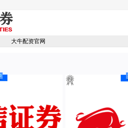
大牛配资官网