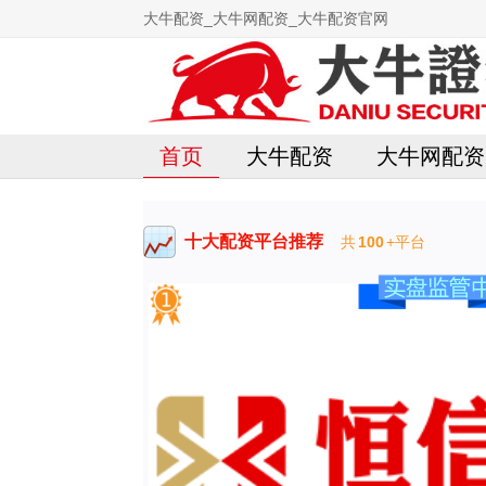
大牛配资_大牛网配资_大牛配资官网
首页
大牛配资
大牛网配资
十大配资平台推荐
共
100
+平台