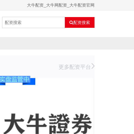
大牛配资_大牛网配资_大牛配资官网
配资搜索
更多配资平台