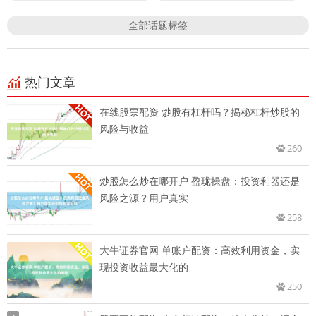
全部话题标签
热门文章
在线股票配资 炒股有杠杆吗？揭秘杠杆炒股的
风险与收益
260
炒股怎么炒在哪开户 盈珑操盘：投资利器还是
风险之源？用户真实
258
大牛证券官网 单账户配资：高效利用资金，实
现投资收益最大化的
250