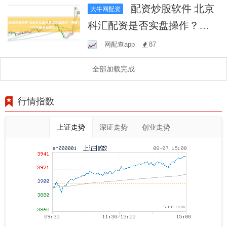
配资炒股软件 北京
大牛网配资
科汇配资是否实盘操作？揭
秘2025年最新配资实况
网配查app
87
全部加载完成
行情指数
上证走势
深证走势
创业走势