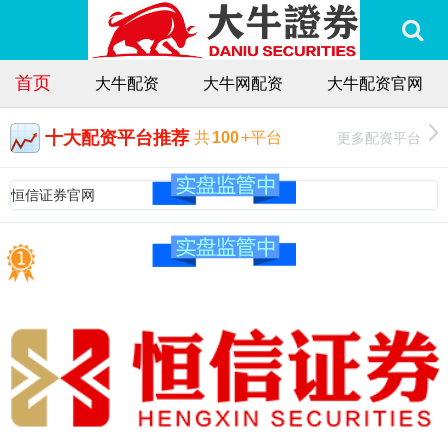
首页
大牛配资
大牛网配资
大牛配资官网
十大配资平台推荐
更多配资平台
共
100
+平台
恒信证券官网