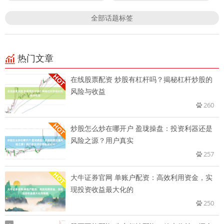
全部话题标签
热门文章
在线股票配资 炒股有杠杆吗？揭秘杠杆炒股的
风险与收益
260
炒股怎么炒在哪开户 盈珑操盘：投资利器还是
风险之源？用户真实
257
大牛证券官网 单账户配资：高效利用资金，实
现投资收益最大化的
250