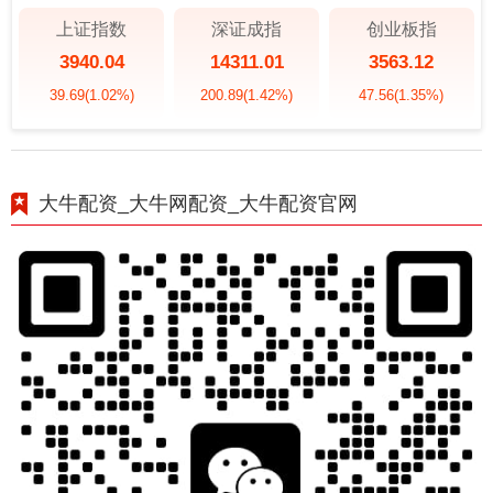
上证指数
深证成指
创业板指
3940.04
14311.01
3563.12
39.69
(1.02%)
200.89
(1.42%)
47.56
(1.35%)
大牛配资_大牛网配资_大牛配资官网