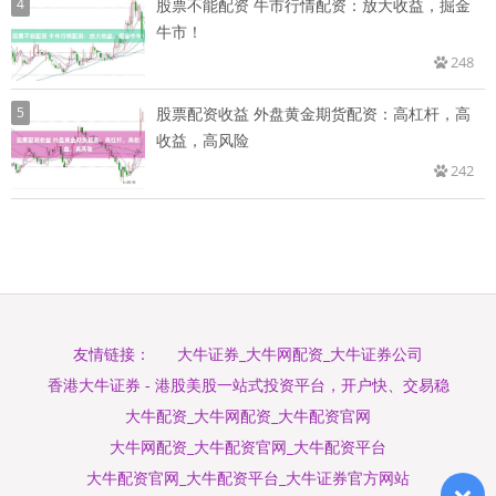
4
股票不能配资 牛市行情配资：放大收益，掘金
牛市！
248
5
股票配资收益 外盘黄金期货配资：高杠杆，高
收益，高风险
242
大牛证券_大牛网配资_大牛证券公司
友情链接：
香港大牛证券 - 港股美股一站式投资平台，开户快、交易稳
大牛配资_大牛网配资_大牛配资官网
大牛网配资_大牛配资官网_大牛配资平台
大牛配资官网_大牛配资平台_大牛证券官方网站