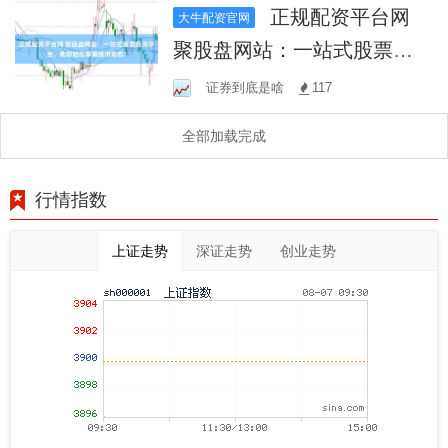
正规配资平台网
大牛配资官网
聚股盘网站：一站式股票投
资平台，助您轻松掌握股市
证券到底是啥
117
动态！
全部加载完成
行情指数
上证走势
深证走势
创业走势