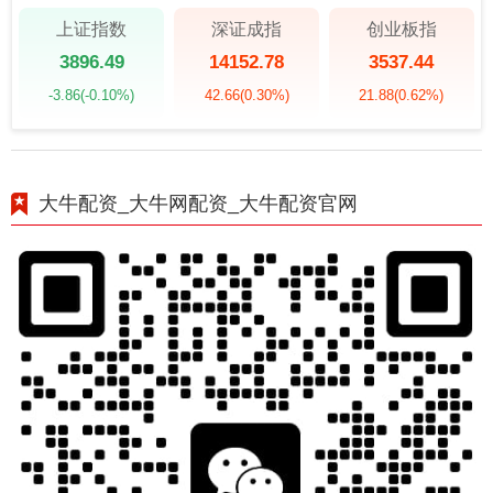
上证指数
深证成指
创业板指
3896.49
14152.78
3537.44
-3.86
(-0.10%)
42.66
(0.30%)
21.88
(0.62%)
大牛配资_大牛网配资_大牛配资官网