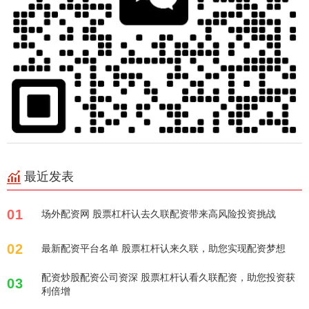
最近发表
01
场外配资网 股票杠杆认去久联配资带来高风险投资挑战
02
最新配资平台名单 股票杠杆认来久联，助您实现配资梦想
配资炒股配资公司资深 股票杠杆认看久联配资，助您投资获
03
利倍增