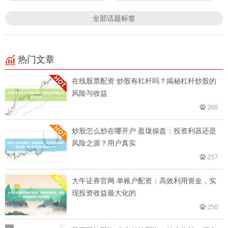
全部话题标签
热门文章
在线股票配资 炒股有杠杆吗？揭秘杠杆炒股的
风险与收益
260
炒股怎么炒在哪开户 盈珑操盘：投资利器还是
风险之源？用户真实
257
大牛证券官网 单账户配资：高效利用资金，实
现投资收益最大化的
250