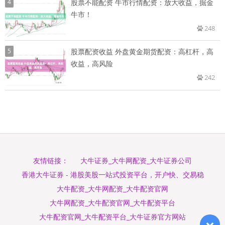
4
股票不能配资 牛市行情配资：放大收益，掘金
牛市！
248
5
股票配资收益 外盘黄金期货配资：高杠杆，高
收益，高风险
242
大牛证券_大牛网配资_大牛证券公司
友情链接：
香港大牛证券 - 港股美股一站式投资平台，开户快、交易稳
大牛配资_大牛网配资_大牛配资官网
大牛网配资_大牛配资官网_大牛配资平台
大牛配资官网_大牛配资平台_大牛证券官方网站