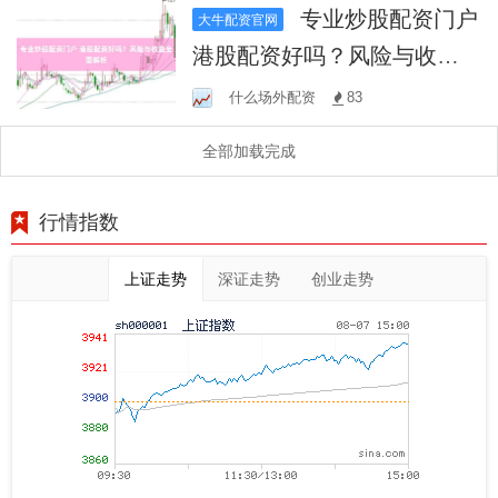
专业炒股配资门户
大牛配资官网
港股配资好吗？风险与收益
全面解析
什么场外配资
83
全部加载完成
行情指数
上证走势
深证走势
创业走势