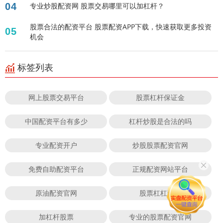
04
专业炒股配资网 股票交易哪里可以加杠杆？
股票合法的配资平台 股票配资APP下载，快速获取更多投资
05
机会
标签列表
网上股票交易平台
股票杠杆保证金
中国配资平台有多少
杠杆炒股是合法的吗
专业配资开户
炒股股票配资官网
免费自助配资平台
正规配资网站平台
原油配资官网
股票杠杠配资
加杠杆股票
专业的股票配资官网