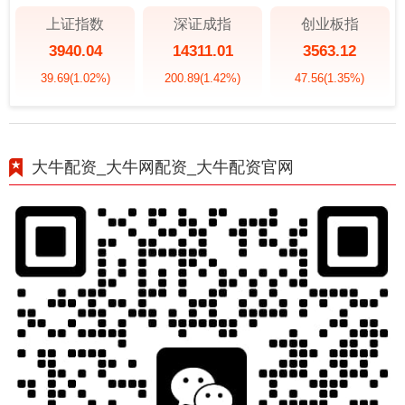
上证指数
深证成指
创业板指
3940.04
14311.01
3563.12
39.69
(1.02%)
200.89
(1.42%)
47.56
(1.35%)
大牛配资_大牛网配资_大牛配资官网