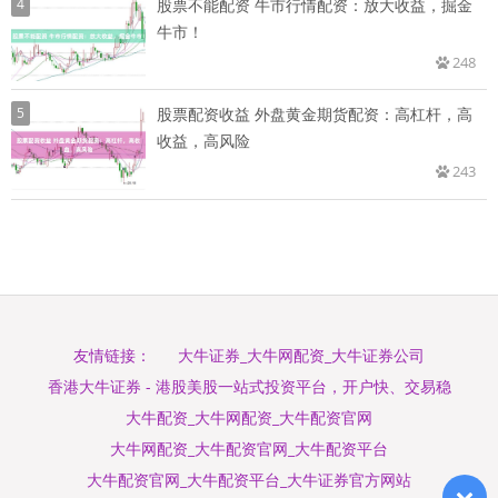
4
股票不能配资 牛市行情配资：放大收益，掘金
牛市！
248
5
股票配资收益 外盘黄金期货配资：高杠杆，高
收益，高风险
243
大牛证券_大牛网配资_大牛证券公司
友情链接：
香港大牛证券 - 港股美股一站式投资平台，开户快、交易稳
大牛配资_大牛网配资_大牛配资官网
大牛网配资_大牛配资官网_大牛配资平台
大牛配资官网_大牛配资平台_大牛证券官方网站