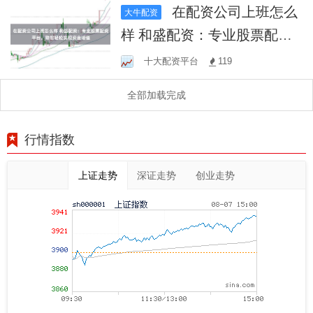
在配资公司上班怎么
大牛配资
样 和盛配资：专业股票配资
平台，助您轻松实现资金增
十大配资平台
119
值
全部加载完成
行情指数
上证走势
深证走势
创业走势