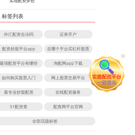
实现配资梦想
标签列表
外汇配资合法吗
证券开户
配资炒股平台app
在哪个平台买杠杆股票
最强配资平台有哪些
淘配网app下载
如何购买股票入门
网上股票交易平台
最专业炒股配资
在线配资服务
51配资查
配查网平台官网
全部话题标签