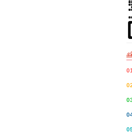
0
0
0
0
0