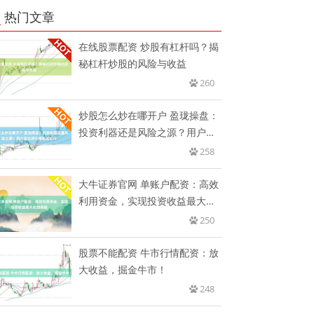
热门文章
在线股票配资 炒股有杠杆吗？揭
秘杠杆炒股的风险与收益
260
炒股怎么炒在哪开户 盈珑操盘：
投资利器还是风险之源？用户真
实
258
大牛证券官网 单账户配资：高效
利用资金，实现投资收益最大化
的
250
股票不能配资 牛市行情配资：放
大收益，掘金牛市！
248