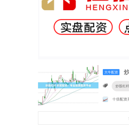
炒
大牛配资
炒股杠
十倍配资