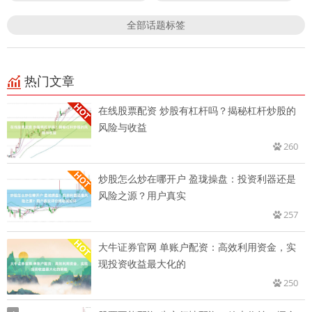
全部话题标签
热门文章
在线股票配资 炒股有杠杆吗？揭秘杠杆炒股的
风险与收益
260
炒股怎么炒在哪开户 盈珑操盘：投资利器还是
风险之源？用户真实
257
大牛证券官网 单账户配资：高效利用资金，实
现投资收益最大化的
250