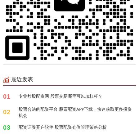
最近发表
01
专业炒股配资网 股票交易哪里可以加杠杆？
股票合法的配资平台 股票配资APP下载，快速获取更多投资
02
机会
03
配资证券开户软件 股票配资仓位管理策略分析