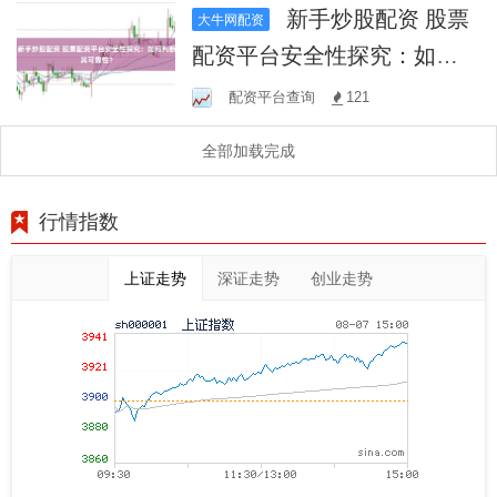
新手炒股配资 股票
大牛网配资
配资平台安全性探究：如何
判断其可靠性？
配资平台查询
121
全部加载完成
行情指数
上证走势
深证走势
创业走势