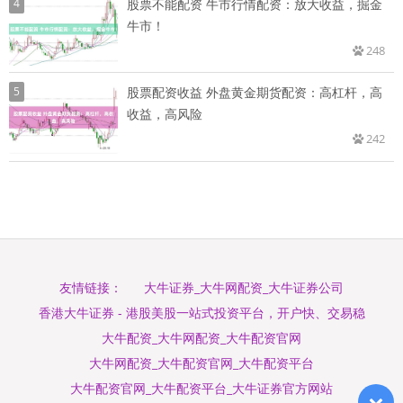
4
股票不能配资 牛市行情配资：放大收益，掘金
牛市！
248
5
股票配资收益 外盘黄金期货配资：高杠杆，高
收益，高风险
242
大牛证券_大牛网配资_大牛证券公司
友情链接：
香港大牛证券 - 港股美股一站式投资平台，开户快、交易稳
大牛配资_大牛网配资_大牛配资官网
大牛网配资_大牛配资官网_大牛配资平台
大牛配资官网_大牛配资平台_大牛证券官方网站